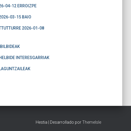
26-04-12 ERROIZPE
2026-03-15 BAIO
TTUTTURRE 2026-01-08
IBILBIDEAK
HELBIDE INTERESGARRIAK
LAGUNTZAILEAK
Hestia | Desarrollado por
ThemeIsle