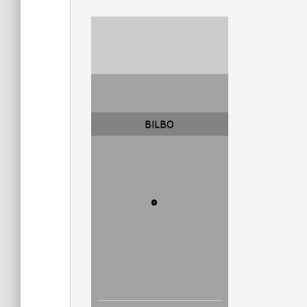
BILBO
°