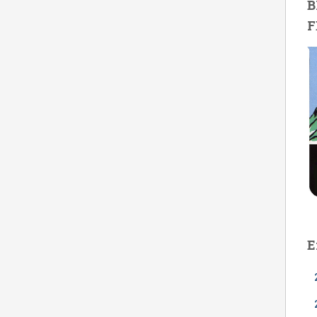
B
F
E