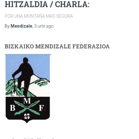
HITZALDIA / CHARLA:
POR UNA MONTAÑA MAS SEGURA
By
Mendizale
,
3 urte
ago
BIZKAIKO MENDIZALE FEDERAZIOA