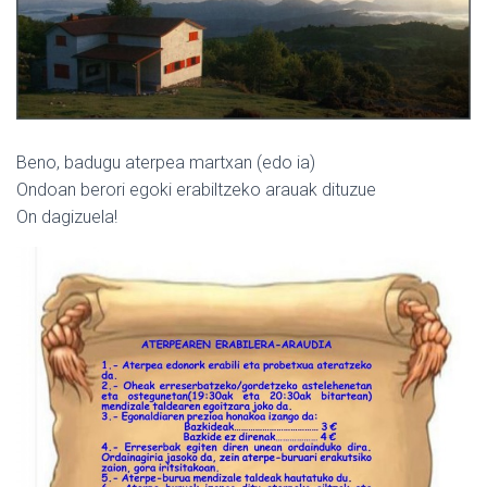
Beno, badugu aterpea martxan (edo ia)
Ondoan berori egoki erabiltzeko arauak dituzue
On dagizuela!