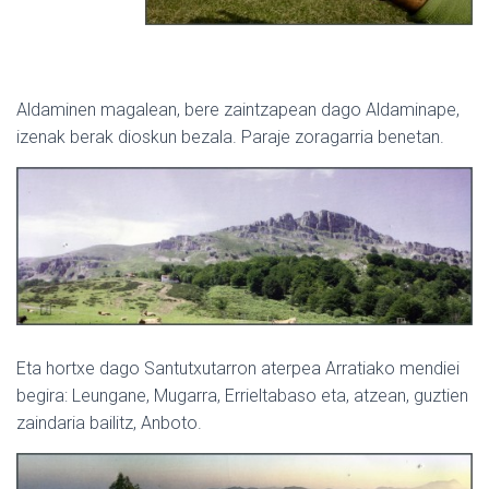
Aldaminen magalean, bere zaintzapean dago Aldaminape,
izenak berak dioskun bezala. Paraje zoragarria benetan.
Eta hortxe dago Santutxutarron aterpea Arratiako mendiei
begira: Leungane, Mugarra, Errieltabaso eta, atzean, guztien
zaindaria bailitz, Anboto.