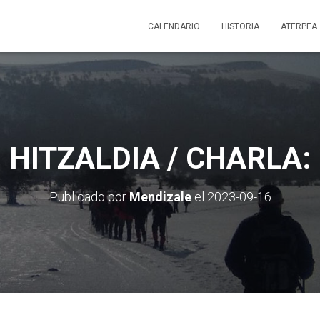
CALENDARIO
HISTORIA
ATERPEA
HITZALDIA / CHARLA:
Publicado por
Mendizale
el
2023-09-16