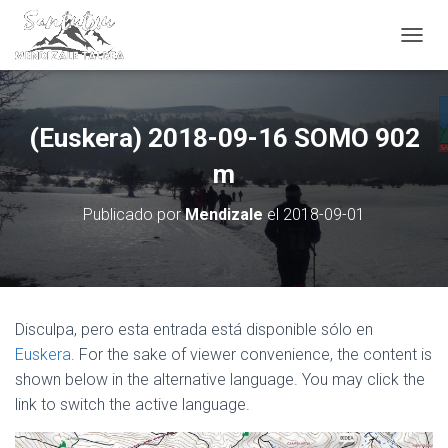
CAMBI
(Euskera) 2018-09-16 SOMO 902
m
Publicado por
Mendizale
el
2018-09-01
Disculpa, pero esta entrada está disponible sólo en
Euskera
. For the sake of viewer convenience, the content is
shown below in the alternative language. You may click the
link to switch the active language.