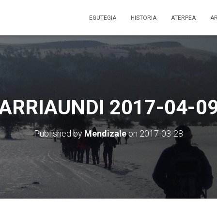
EGUTEGIA
HISTORIA
ATERPEA
A
ARRIAUNDI 2017-04-0
Published by
Mendizale
on
2017-03-28