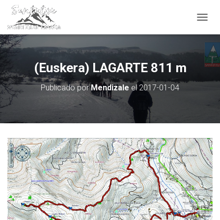
CAMBI
(Euskera) LAGARTE 811 m
Publicado por
Mendizale
el
2017-01-04