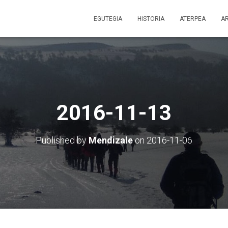
EGUTEGIA
HISTORIA
ATERPEA
A
2016-11-13
Published by
Mendizale
on
2016-11-06