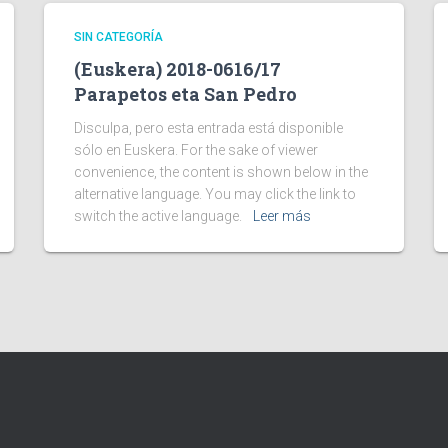
SIN CATEGORÍA
(Euskera) 2018-0616/17
Parapetos eta San Pedro
Disculpa, pero esta entrada está disponible
sólo en Euskera. For the sake of viewer
convenience, the content is shown below in the
alternative language. You may click the link to
switch the active language.
Leer más