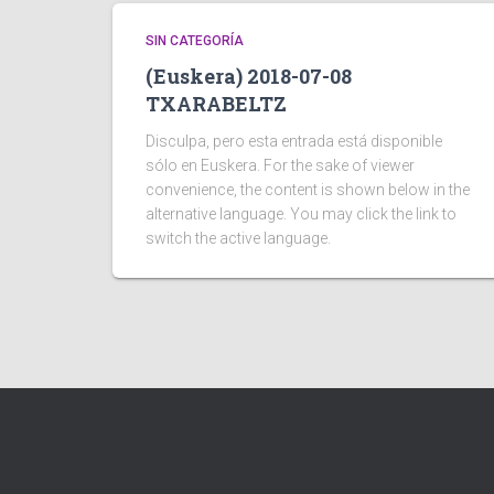
SIN CATEGORÍA
(Euskera) 2018-07-08
TXARABELTZ
Disculpa, pero esta entrada está disponible
sólo en Euskera. For the sake of viewer
convenience, the content is shown below in the
alternative language. You may click the link to
switch the active language.