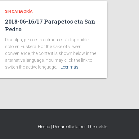
SIN CATEGORÍA
2018-06-16/17 Parapetos eta San
Pedro
Disculpa, pero esta entrada está disponible
sólo en Euskera. For the sake of viewer
convenience, the content is shown below in the
alternative language. You may click the link to
switch the active language.
Leer más
Hestia | Desarrollado por
ThemeIsle