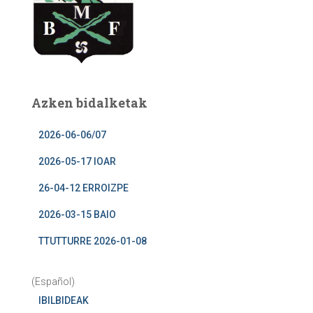
Azken bidalketak
2026-06-06/07
2026-05-17 IOAR
26-04-12 ERROIZPE
2026-03-15 BAIO
TTUTTURRE 2026-01-08
(Español)
IBILBIDEAK