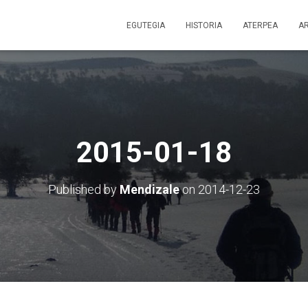
EGUTEGIA
HISTORIA
ATERPEA
A
2015-01-18
Published by
Mendizale
on
2014-12-23