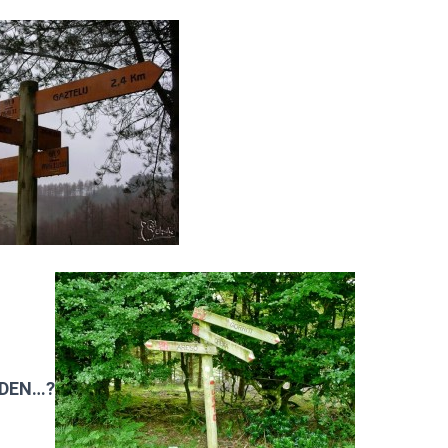
 DEN…?