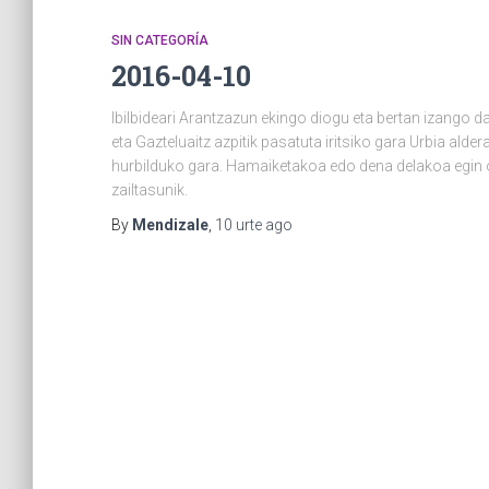
SIN CATEGORÍA
2016-04-10
Ibilbideari Arantzazun ekingo diogu eta bertan izango d
eta Gazteluaitz azpitik pasatuta iritsiko gara Urbia ald
hurbilduko gara. Hamaiketakoa edo dena delakoa egin ost
zailtasunik.
By
Mendizale
,
10 urte
ago