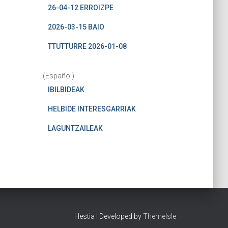
26-04-12 ERROIZPE
2026-03-15 BAIO
TTUTTURRE 2026-01-08
(Español)
IBILBIDEAK
HELBIDE INTERESGARRIAK
LAGUNTZAILEAK
Hestia | Developed by
ThemeIsle