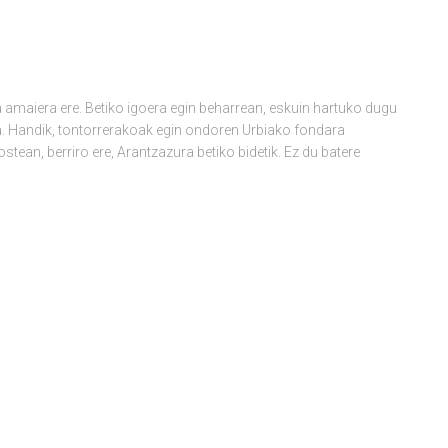
a amaiera ere. Betiko igoera egin beharrean, eskuin hartuko dugu
era. Handik, tontorrerakoak egin ondoren Urbiako fondara
ean, berriro ere, Arantzazura betiko bidetik. Ez du batere