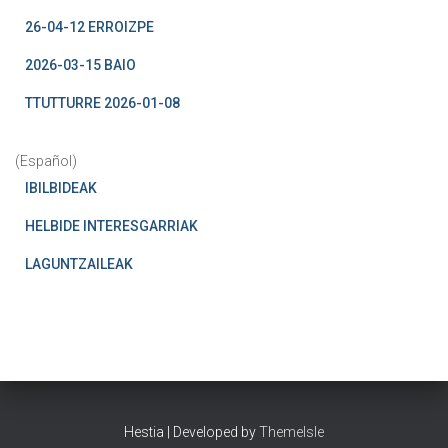
26-04-12 ERROIZPE
2026-03-15 BAIO
TTUTTURRE 2026-01-08
(Español)
IBILBIDEAK
HELBIDE INTERESGARRIAK
LAGUNTZAILEAK
Hestia | Developed by
ThemeIsle