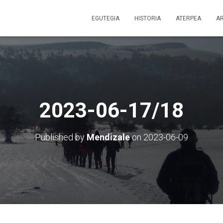
EGUTEGIA
HISTORIA
ATERPEA
A
2023-06-17/18
Published by
Mendizale
on
2023-06-09