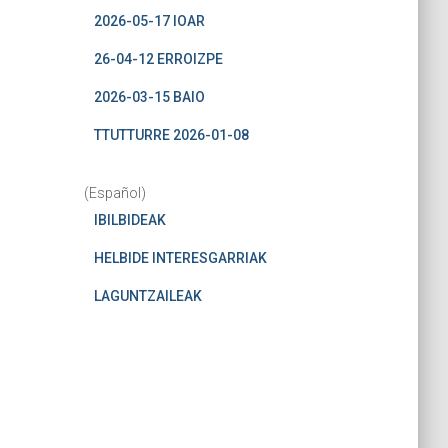
2026-05-17 IOAR
26-04-12 ERROIZPE
2026-03-15 BAIO
TTUTTURRE 2026-01-08
(Español)
IBILBIDEAK
HELBIDE INTERESGARRIAK
LAGUNTZAILEAK