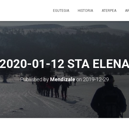
EGUTEGIA
HISTORIA
ATERPEA
A
2020-01-12 STA ELEN
Published by
Mendizale
on
2019-12-29