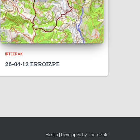
IRTEERAK
26-04-12 ERROIZPE
Hestia | Developed by
ThemeIsle