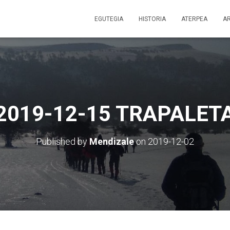
EGUTEGIA
HISTORIA
ATERPEA
A
2019-12-15 TRAPALET
Published by
Mendizale
on
2019-12-02