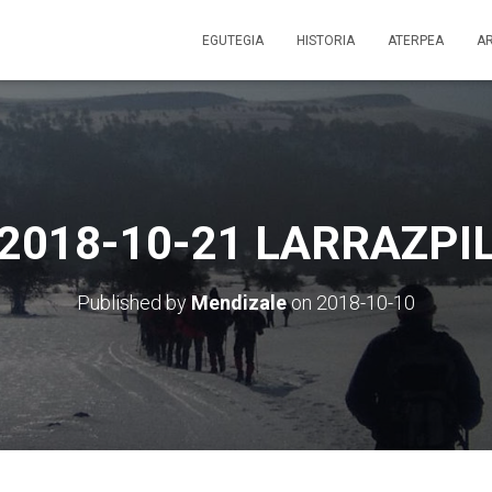
EGUTEGIA
HISTORIA
ATERPEA
A
2018-10-21 LARRAZPI
Published by
Mendizale
on
2018-10-10