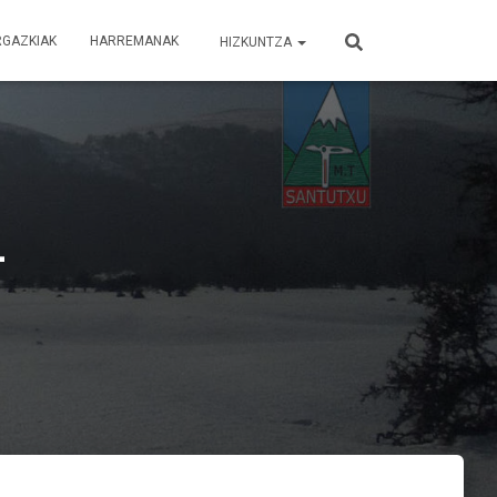
RGAZKIAK
HARREMANAK
HIZKUNTZA
L