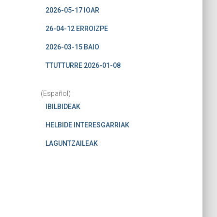
2026-05-17 IOAR
26-04-12 ERROIZPE
2026-03-15 BAIO
TTUTTURRE 2026-01-08
(Español)
IBILBIDEAK
HELBIDE INTERESGARRIAK
LAGUNTZAILEAK